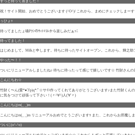
ずっと待って居ました！
祝！サイト開始、おめでとうございます (^O^)/ これから、まめにチェックしまーす
ぅひょｯ
待ってましたょ嚥Pｸﾝのｻｨﾄﾏｺﾚから楽しみだぁｯﾆ
待ってました！
はじめまして。Milkと申します。待ちに待ったサイトオープン。これから、輝之
やった〜！！
ついにリニューアルしましたね♪ 待ちに待ったって感じで嬉しいです☆ 竹財さんの日記
こんにちわ☆
竹財く〜ん(愛*●'3'p)q*:ﾟ☆サｲﾄ作ってくれてありがとうございます♪また竹財
に気をつけて頑張って下さい！(〃^∀^)人('∀'〃)
こんにちはm(_ _)m
こんにちはm(_ _)m リニューアルおめでとうございますｩ また、これからお邪魔します＼(^
ついに(o^-^o)