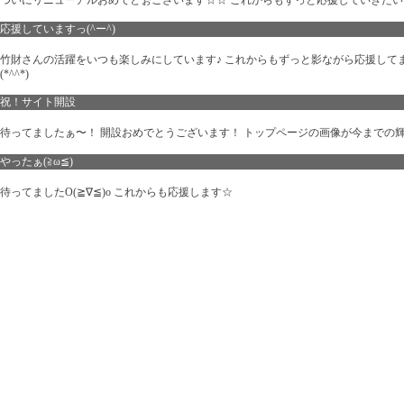
ついにリニューアルおめでとぉございます☆☆ これからもずっと応援していきたいですｯ
応援していますっ(^ー^)
竹財さんの活躍をいつも楽しみにしています♪ これからもずっと影ながら応援し
(*^^*)
祝！サイト開設
待ってましたぁ〜！ 開設おめでとうございます！ トップページの画像が今までの輝サ
やったぁ(≧ω≦)
待ってましたO(≧∇≦)o これからも応援します☆