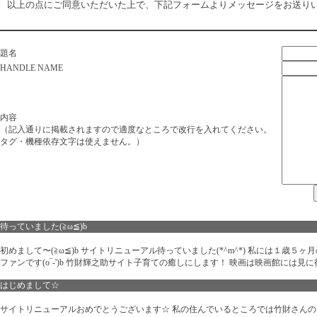
以上の点にご同意いただいた上で、下記フォームよりメッセージをお送り
題名
HANDLE NAME
内容
（記入通りに掲載されますので適度なところで改行を入れてください。
タグ・機種依存文字は使えません。）
待っていました(≧ω≦)b
初めまして〜(≧ω≦)b サイトリニューアル待っていました(*^m^*) 私には１歳５ヶ
ファンです(o‾-')b 竹財輝之助サイト子育ての癒しにします！ 映画は映画館には見に
はじめまして☆
サイトリニューアルおめでとうございます☆ 私の住んでいるところでは竹財さんの