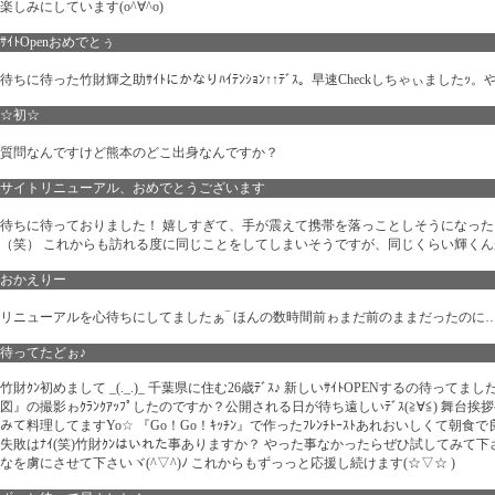
楽しみにしています(o^∀^o)
ｻｲﾄOpenおめでとぅ
待ちに待った竹財輝之助ｻｲﾄにかなりﾊｲﾃﾝｼｮﾝ↑↑ﾃﾞｽ。早速Checkしちゃぃましたｯ
☆初☆
質問なんですけど熊本のどこ出身なんですか？
サイトリニューアル、おめでとうございます
待ちに待っておりました！ 嬉しすぎて、手が震えて携帯を落っことしそうになっ
（笑） これからも訪れる度に同じことをしてしまいそうですが、同じくらい輝く
おかえりー
リニューアルを心待ちにしてましたぁ‾ ほんの数時間前ゎまだ前のままだったのに…
待ってたどぉ♪
竹財ｸﾝ初めまして _(._.)_ 千葉県に住む26歳ﾃﾞｽ♪ 新しいｻｲﾄOPENするの待っ
図』の撮影ゎｸﾗﾝｸｱｯﾌﾟしたのですか？公開される日が待ち遠しいﾃﾞｽ(≧∀≦) 舞台挨拶
みて料理してますYo☆ 『Go！Go！ｷｯﾁﾝ』で作ったﾌﾚﾝﾁﾄｰｽﾄあれおいしくて朝
失敗はﾅｲ(笑)竹財ｸﾝはいれた事ありますか？ やった事なかったらぜひ試してみて下さい
なを虜にさせて下さいヾ(^▽^)ﾉ これからもずっっと応援し続けます(☆▽☆ )