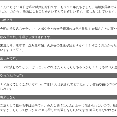
こんにちは〜 今日は私の結婚記念日です。もう１５年たちました。結婚披露宴で
した。 だから、映画になることをきいてとても嬉しいです。 楽しみにしています
スポクラ
今朝の折り込みチラシで、スポクラと未来予想図のコラボ発見！ 奈緒さんとの爽やか
怨み屋本舗、来週から放送されます。
来週より、熊本で「怨み屋本舗」の深夜の放送が始まります！！ すごく見たかった
います（＾▽＾）
楽しみです。
ＰＶ出演おめでとう。 かっこいいのでまたくらくらしちゃうかも！！ うちの３人
やったね(*^□^*)
ＰＶおめでとうございます´･ω･`竹財くんは恵まれてますね☆ いい作品や曲に(*^
しみです
出来るなら
文章として載せる事は出来ても、色んな感情はなんか上手に伝えられないので、単純
ですが、もらってばっかり 出来る限りのお返しをしたいですね 簡単じゃないけどｭ