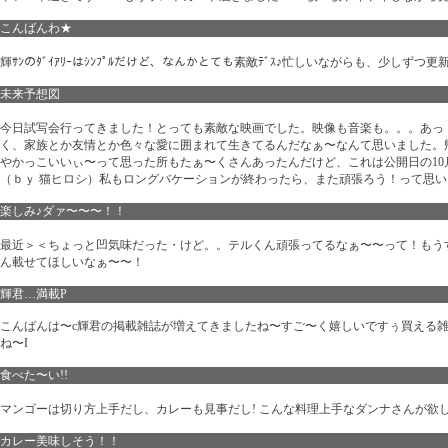
こんばんわ★
輝ｻﾝのﾀﾞｲｱﾘｰはｼﾝﾌﾟﾙだけど、なんかとても素敵ﾃﾞｽ♪忙しいながらも、少し
未来予想図
今日試写会行ってきました！とっても素敵な映画でした。映像も音楽も。。。あっ
く、家族とか友情とか色々な愛に囲まれて生きてるんだなぁ〜なんて思いました。
やかっこいいぃ〜って思った所もたぁ〜くさんあったんだけど、これは公開日の10
（ｂｙ 猫ヒロシ）私もロングバケーションが終わったら、また頑張ろう！って思
楽しみ♪ダァ〜〜〜！！
最近＞＜ちょっと凹気味だった・けど。。テルくん頑張ってるなぁ〜〜って！もうす
ん載せてほしいなぁ〜〜！
輝君…満載P
こんばんは〜c輝君の掲載雑誌が増えてきましたね〜すご〜く嬉しいですぅ買える
ね〜I
食べた〜い!!
マンゴーは切り方上手だし、カレーも見事だし! こんな料理上手なダンナさんが欲し
カレー美味しそう！！