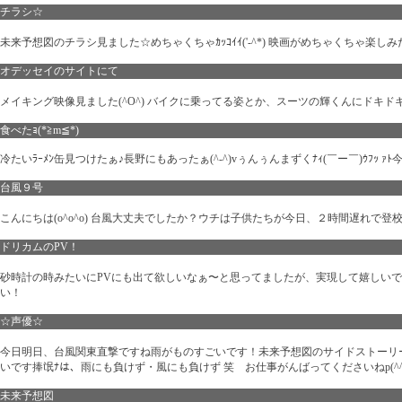
チラシ☆
未来予想図のチラシ見ました☆めちゃくちゃｶｯｺｲｲ('-^*) 映画がめちゃくちゃ楽しみだ
オデッセイのサイトにて
メイキング映像見ました(^O^) バイクに乗ってる姿とか、スーツの輝くんにドキドキ(
食べたｮ(*≧m≦*)
冷たいﾗｰﾒﾝ缶見つけたぁ♪長野にもあったぁ(^-^)vぅんぅんまずくﾅｨ(￣ー￣)ｳﾌｯ ｧﾄ今
台風９号
こんにちは(o^o^o) 台風大丈夫でしたか？ウチは子供たちが今日、２時間遅れで登校でした(T
ドリカムのPV！
砂時計の時みたいにPVにも出て欲しいなぁ〜と思ってましたが、実現して嬉しいで
い！
☆声優☆
今日明日、台風関東直撃ですね雨がものすごいです！未来予想図のサイドストーリ
いです捧氓ﾅは、雨にも負けず・風にも負けず 笑 お仕事がんばってくださいねp(^^
未来予想図