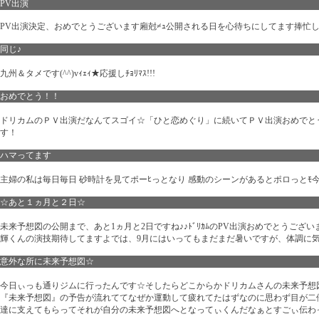
PV出演
PV出演決定、おめでとうございます廂尅≠ｭ公開される日を心待ちにしてます捧忙
同じ♪
九州＆タメです(^^)vｨｪｨ★応援しﾁｮﾘﾏｽ!!!
おめでとう！！
ドリカムのＰＶ出演だなんてスゴイ☆「ひと恋めぐり」に続いてＰＶ出演おめでとう
す！
ハマってます
主婦の私は毎日毎日 砂時計を見てポーﾋっとなり 感動のシーンがあるとポロっとﾓ
☆あと１ヵ月と２日☆
未来予想図の公開まで、あと1ヵ月と2日ですね♪♪ﾄﾞﾘｶﾑのPV出演おめでとう
輝くんの演技期待してますよでは、9月にはいってもまだまだ暑いですが、体調に気
意外な所に未来予想図☆
今日ぃっも通りジムに行ったんです☆そしたらどこからかドリカムさんの未来予想図の
『未来予想図』の予告が流れててなぜか運動して疲れてたはずなのに思わず目が二
達に支えてもらってそれが自分の未来予想図へとなってぃくんだなぁとすごぃ伝わ