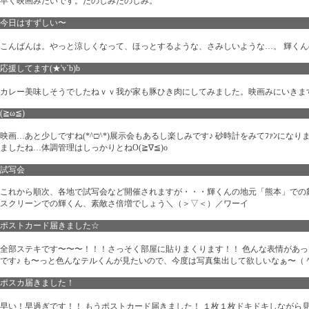
早く映画みたいです。たのしみたのしみ。
今日はすずしい〜
こんばんは。やっと涼しくなって、ほっとするような、さみしいような…。 輝くん
応援してます(★'v`b)b
カレー美味しそうでしたねｖｖ我が家も豚ひき肉にしてみました。映画みにいきま
(≧ω≦)
映画…あと少しですね(*^□^*)展示会もあるし楽しみです♪ 砂時計をみてﾌｧﾝに
ましたね…体調管理はしっかりとねO(≧∇≦)o
試写会
これから順次、各地で試写会など開催されますが・・・輝くんの地元「熊本」での舞台
スクリーンでの輝くん、素敵さ倍増でしょう＼（＞▽＜）／ワーイ
ポストカード届きました☆
全部ステキです〜〜〜！！！さっそく部屋に貼りまくります！！ 色んな表情があって
です♪ も〜っと色んなテルくんが見たいので、今度は写真集出して欲しいなぁ〜（
ポスカ届きました！
早い！早過ぎです！！ もうポストカード届きました！ １枚１枚ドキドキしながら見ちゃい