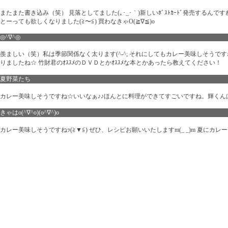
またまた書き込み（笑） 見落としてました(｡･_･｀)新しいﾎﾞｽﾄｶｰﾄﾞ発売するんです
とーっても欲しくなりました(≧〜≦) 買わなきゃO(≧∇≦)o
◎^∇^◎
羨ましい（笑）私は季節関係なく太ります(^-^; それにしてもカレー美味しそうです
りましたね☆ 竹財君のｵｽｽﾒのＤＶＤとかｵｽｽﾒな本とかあったら教えてください！
夏野菜たち
カレー美味しそうですね☆いいなぁ♪♪ほんとに料理ができてすごいですね。輝くん
きゃはo(^∇^o)(o^∇^)o
カレー美味しそうですねｯ(≧▼≦) ぜひ、レシピお願いいたしますm(_ _)m 夏にカレ