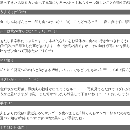
送ってきた温室ミカン食べて元気になろ〜♪あっ！私もう一つ嬉しいことが!!汐留
うまそぅ(*^O^*)
食いしん坊ばんさーい私も食べたい♪(o^―^o) こんど作ろっ!! 夏に負けずに
ルーは飲み物ではな〜〜ぃΣ(￣□￣)！
ぁたし香辛料たっぷりのすごぃ本格的なｶﾚｰをお昼休みに食べに行き食べきれそう
(T^T)次の日早退した事がぁります。今では笑い話ですが、その時は必死にﾙｰを流し
ﾚｰをぜひ食べて頂きたいです('-^*)
ﾒｯﾁｬ迷ぅ‥‥
ﾎﾟｽﾄｶｰﾄﾞ発売ｯv(^o^) AとBがぁるｶﾗ迷ぃﾏｽ｡｡｡｡ でもどっちもｶｯｺｲｨ!!!! って
ヨダレが・・・（＾¬＾）
色鮮やかな野菜、豚挽肉の旨味が出てそうなルー・・・写真見てるだけでヨダレが出
うかと思いますが（笑） また何か作ったら報告して下さいね（＾−＾）おいしそう
手作り?
久しぶりに投稿ﾃ 最近初めてマンゴーを食べましたｲ 輝くんゎマンゴー好きなのか
夏バテ知らず!笑 も〜すぐ食べ物の美味しい季節だね♪
！ﾎﾟｽﾄｶｰﾄﾞ発売！