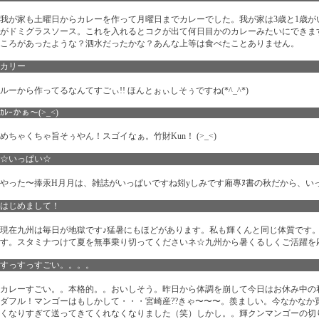
我が家も土曜日からカレーを作って月曜日までカレーでした。我が家は3歳と1歳
がドミグラスソース。これを入れるとコクが出て何日目かのカレーみたいにできま
ころがあったような？泗水だったかな？あんな上等は食べたことありません。
カリー
ルーから作ってるなんてすごぃ!! ほんとぉぃしそぅですね(*^_^*)
ｶﾚｰかぁ〜(>_<)
めちゃくちゃ旨そぅやん！スゴイなぁ。竹財Kun！ (>_<)
☆いっぱい☆
やった〜捧汞H月月は、雑誌がいっぱいですね矧yしみです廂專ﾇ書の秋だから、い
はじめまして！
現在九州は毎日が地獄です♪猛暑にもほどがあります。私も輝くんと同じ体質です
す。スタミナつけて夏を無事乗り切ってくださいネ☆九州から暑くるしくご活躍を
すっすっすごい。。。。
カレーすごい。。本格的。。おいしそう。昨日から体調を崩して今日はお休み中の
ダフル！マンゴーはもしかして・・・宮崎産??きゃ〜〜〜。羨ましい。今なかな
くなりすぎて送ってきてくれなくなりました（笑）しかし。。輝クンマンゴーの切