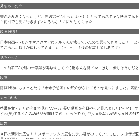
見ちゃった☆
書き込み遅くなったけど、先週試写会行ったよ〜！！ とってもステキな映画で私
ら何回でも見に行きます♪ いろんな人に広めなくちゃ☆
映画雑誌！
日本映画naviとシネマスクエアにテルくんが載っていたので買ってきました！！ 
てこられた様子が伝わってきました（＾−＾） 今後の雑誌も楽しみです♪
見ちゃった
この前群TVで緋の十字架が再放送してて竹財さんを見てやっぱり、優しそうな顔
映画
情報雑誌にちょっとだけ『未来予想図』の紹介がされてるのを見つけました。素敵なﾜ
カッコいい
携帯を変えたため今まで見れなかった長い動画を今日やっと見れました(*^_^*)
すね(笑)てるくんの恋愛話が聞けて嬉しかったです('-^*)o 日記にも好きな女性のﾀ
広告
今日の新聞の広告！！ スポーツジムの広告にテル君がのっていました。 未来予想