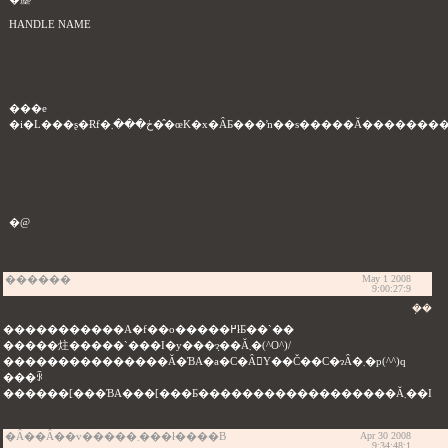
HANDLE NAME
���e
�@
������
May 1 2008
9:00:27:9
�݂�
�����������A�f��o�����߂łƂ��`��
�����炷�����`���I�y���݂ɂ��Ă܂�(^O^)/
���������������Ă�ƁA�a�C�Ȃ񂩖Y��Č��C�ɂȂ�܂�p(^^)q
���ꂩ
������[���ƁA���[���Ƃ������������������Ă܂��I
�Ȃ��Ȃ��v�����܂���ł����B
Apr 30 2008
9:34:48:1